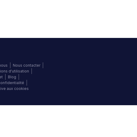
s
nous
Nous contacter
ions d'utilisation
et
Blog
onfidentialité
ative aux cookies
©
2026
Autochek Afrique. Tous les droits sont réservés.