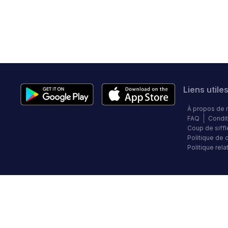
Liens utile
À propos de 
FAQ
Condit
Coup de siffl
Politique de c
Politique rel